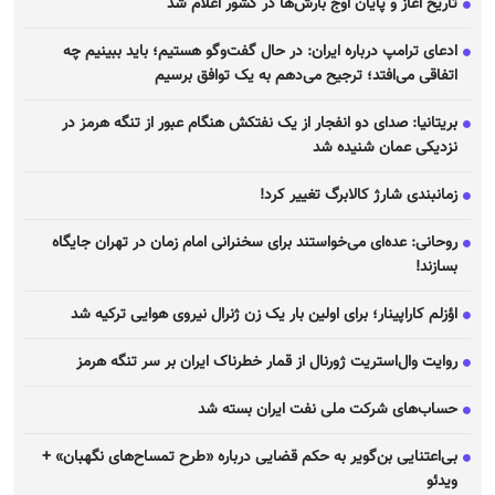
تاریخ آغاز و پایان اوج بارش‌ها در کشور اعلام شد
ادعای ترامپ درباره ایران: در حال گفت‌و‌گو هستیم؛ باید ببینیم چه
اتفاقی می‌افتد؛ ترجیح می‌دهم به یک توافق برسیم
بریتانیا: صدای دو انفجار از یک نفتکش هنگام عبور از تنگه هرمز در
نزدیکی عمان شنیده شد
زمانبندی شارژ کالابرگ تغییر کرد!
روحانی: عده‌ای می‌خواستند برای سخنرانی امام زمان در تهران جایگاه
بسازند!
اؤزلم کاراپینار؛ برای اولین بار یک زن ژنرال نیروی هوایی ترکیه شد
روایت وال‌استریت ژورنال از قمار خطرناک ایران بر سر تنگه هرمز
حساب‌های شرکت ملی نفت ایران بسته شد
بی‌اعتنایی بن‌گویر به حکم قضایی درباره «طرح تمساح‌های نگهبان» +
ویدئو