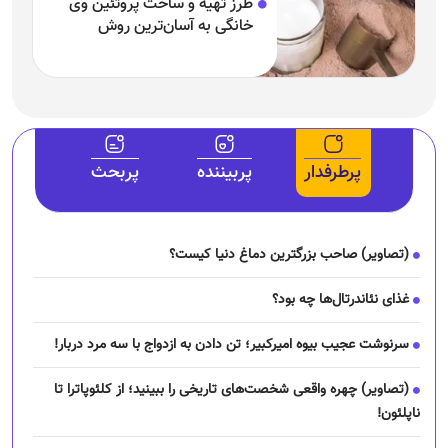
طرز تهیه و ساخت پروتئین وی
خانگی به آسان‌ترین روش
پرطرفدار
پربیننده
پربحث
(تصاویر) صاحب بزرگترین دماغ دنیا کیست؟
غذای نئاندرتال‌ها چه بود؟
سرنوشت عجیب بیوه امیرکبیر؛ تن دادن به ازدواج با سه مرد دربار!
(تصاویر) چهره واقعی شخصت‌های تاریخی را ببینید؛ از کلئوپاترا تا
ناپلئون!