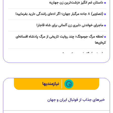
داستان غم انگیز «زشت‌ترین زن جهان»
(تصاویر) ۸ جاده مرگبار جهان؛ اگر ادعای رانندگی دارید بفرمایید!
ماجرای خواندنی دلبری زن آلمانی برای شاه قاجار!
لحظه مرگ جومونگ؛ چند روایت تاریخی از مرگ پادشاه افسانه‌ای
کره‌ای‌ها
(تصاویر) نگار فرهمند کیست؟
چرا رانندگان اسنپ می‌خواهند اعتصاب کنند؟
نیازمندیها
خبرهای جذاب از فوتبال ایران و جهان