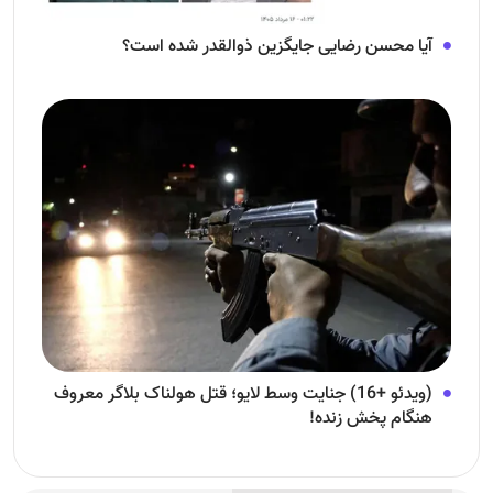
آیا محسن رضایی جایگزین ذوالقدر شده است؟
(ویدئو +16) جنایت وسط لایو؛ قتل هولناک بلاگر معروف
هنگام پخش زنده!