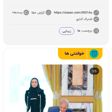
پسندها
0
https://zisaan.com/0001Au
گزارش خطا
اشتراک گذاری
برچسب ها:
زیبایی
خواندنی ها