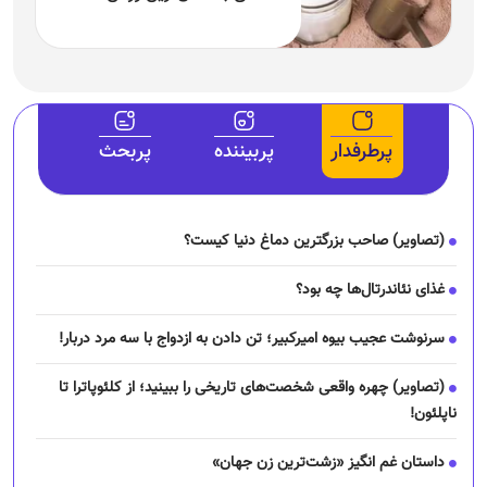
پرطرفدار
پربیننده
پربحث
(تصاویر) صاحب بزرگترین دماغ دنیا کیست؟
غذای نئاندرتال‌ها چه بود؟
سرنوشت عجیب بیوه امیرکبیر؛ تن دادن به ازدواج با سه مرد دربار!
(تصاویر) چهره واقعی شخصت‌های تاریخی را ببینید؛ از کلئوپاترا تا
ناپلئون!
داستان غم انگیز «زشت‌ترین زن جهان»