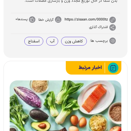
بدن شما در حال توزیع مجدد وزن و بازسازی عضلات است.
پسندها
0
https://zisaan.com/0000tz
گزارش خطا
اشتراک گذاری
برچسب ها:
کاهش وزن
آب
اسفناج
اخبار مرتبط