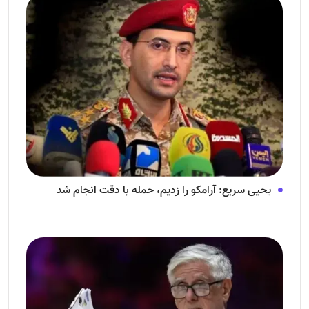
یحیی سریع: آرامکو را زدیم، حمله با دقت انجام شد