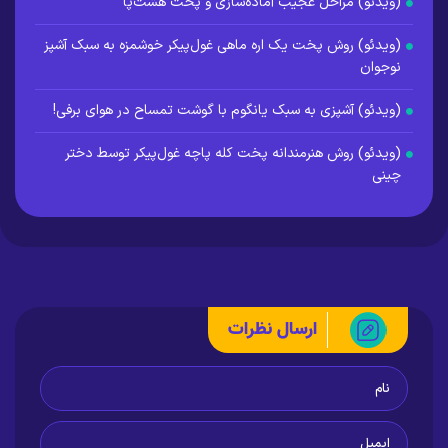
(ویدئو) مراحل عجیب آماده‌سازی و پخت هشت‌پا
(ویدئو) روش پخت یک اره ماهی غول‌پیکر خوشمزه به سبک آشپز
نوجوان
(ویدئو) آشپزی به سبک یانگوم با گوشت تمساح در هوای برفی!
(ویدئو) روش هنرمندانه پخت کله پاچه غول‌پیکر توسط دختر
چینی
ارسال نظرات